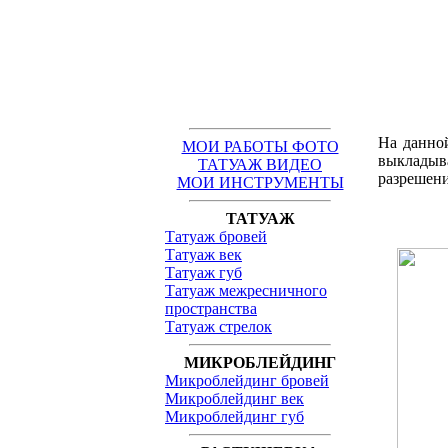
На данной
МОИ РАБОТЫ ФОТО
выкладыв
ТАТУАЖ ВИДЕО
разрешени
МОИ ИНСТРУМЕНТЫ
ТАТУАЖ
Татуаж бровей
Татуаж век
Татуаж губ
Татуаж межресничного
пространства
Татуаж стрелок
МИКРОБЛЕЙДИНГ
Микроблейдинг бровей
Микроблейдинг век
Микроблейдинг губ